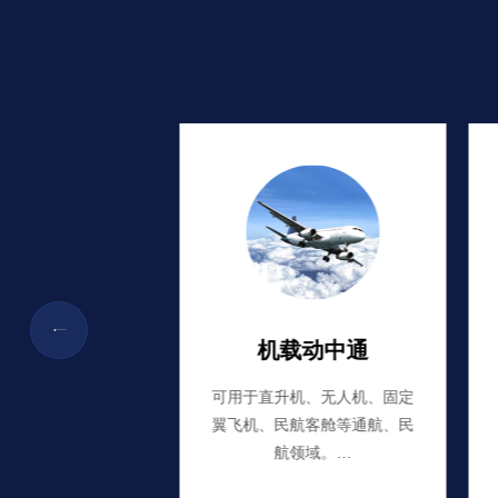
船载动中通
机载动中通
箱船、干散货船、
可用于直升机、无人机、固定
品船、海洋工程船
翼飞机、民航客舱等通航、民
船舶。…
航领域。…