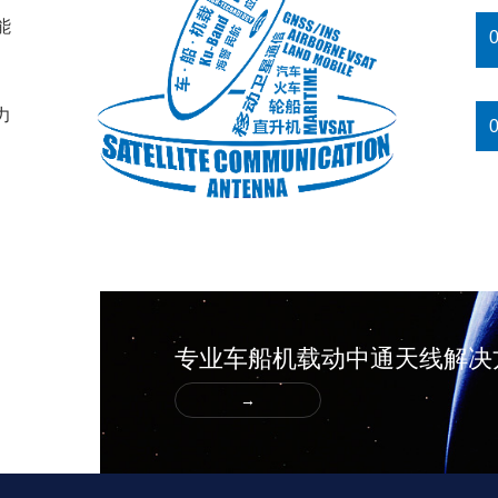
能
力
专业车船机载动中通天线解
→