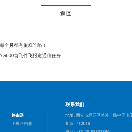
返回
后每个月都有蛋糕吃咯！
AG600首飞伴飞报道通信任务
联系我们
路由器
地址: 西安市经开区草滩十路中国电
卫星路由器
邮编: 710018
电话: +86-29-88868880