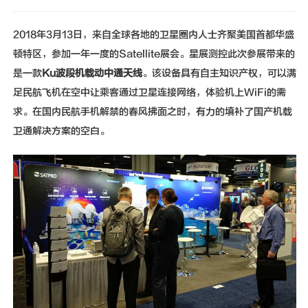
新闻动态
2018年3月13日，来自全球各地的卫星圈内人士齐聚美国首都华盛
联系我们
顿特区，参加一年一度的Satellite展会。星展测控此次参展带来的
是一款
Ku波段机载动中通天线
。该设
备具有自主知识产权，可以满
足民航飞机在空中让乘客通过卫星连接网络，体验机上WiFi的需
求。在国内民航手机解禁的春风拂面之时，有力的填补了国产机载
卫通解决方案的空白。