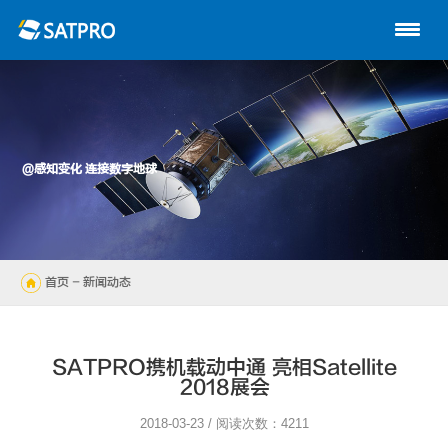
首页
关于星展
动中通系列
@感知变化 连接数字地球
路由器
陆地自动站
首页
- 新闻动态
无人机
解决方案
SATPRO携机载动中通 亮相Satellite
2018展会
技术支持
2018-03-23 / 阅读次数：4211