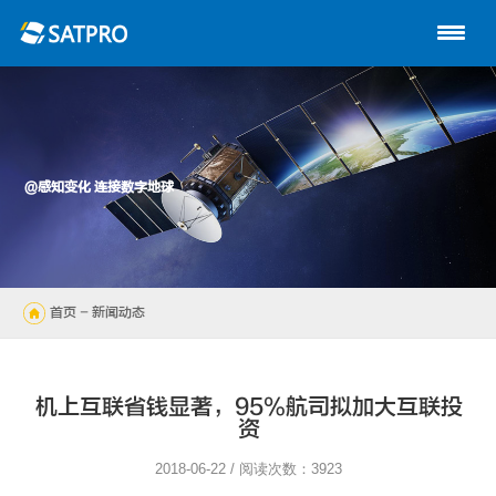
首页
关于星展
动中通系列
@感知变化 连接数字地球
路由器
陆地自动站
首页
- 新闻动态
无人机
解决方案
机上互联省钱显著，95%航司拟加大互联投
资
技术支持
2018-06-22 / 阅读次数：3923