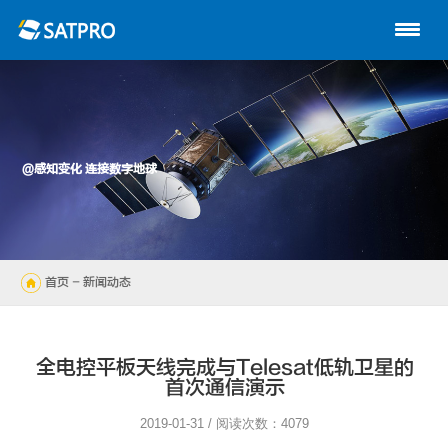
首页
关于星展
动中通系列
@感知变化 连接数字地球
路由器
陆地自动站
首页
- 新闻动态
无人机
解决方案
全电控平板天线完成与Telesat低轨卫星的
首次通信演示
技术支持
2019-01-31 / 阅读次数：4079