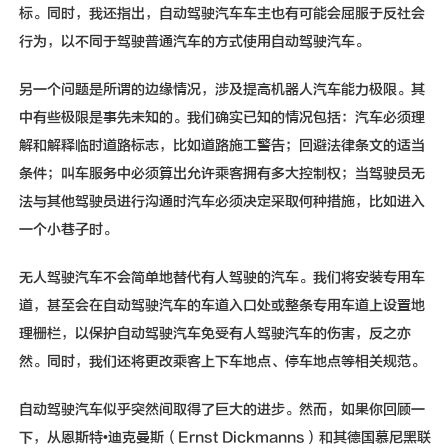
标。同时，我还指出，自动驾驶汽车车主也有可能会屈服于反社会
行为，以不同于驾驶普通汽车的方式使用自动驾驶汽车。
另一个问题是所谓的边缘情况，涉及提高机器人汽车能力极限。其
中有些极限是事先未知的。我们确实已知的情况包括：汽车必须理
解和解释临时道路标志，比如道路施工警告；回避法律条文的适当
条件；叫车服务中必须算出允许乘客拥有多大控制权；当驾驶员无
法与其他驾驶员进行沟通时汽车必须决定采取何种措施，比如进入
一个小巷子时。
无人驾驶汽车不会简单地替代有人驾驶的汽车。我们将安装专用车
道，甚至会在自动驾驶汽车的车道入口处或整条专用车道上设置地
理栅栏，以保护自动驾驶汽车免受有人驾驶汽车的伤害，反之亦
然。同时，我们还将更改乘客上下车地点、停车地点等相关规范。
自动驾驶汽车似乎突然间取得了巨大的进步。然而，如果你回顾一
下，从恩斯特•迪克曼斯（Ernst Dickmanns）和其德国慕尼黑联