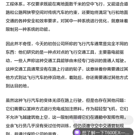
工程体系。不仅要求既能在离地面数千米的空中飞行，又能适合道
路和公路网狭窄空间对传统汽车的约束，还要始终满足飞行和地面
交通的各种安全和效率要求。对其中一种系统进行优化，就意味着
限制另一种系统的功能。
因此并不奇怪，今天的初创公司所称的飞行汽车通常是完全不同的
东西：他们研究的是一种点对点的飞行交通工具，主要靠电能驱
动，一些人声称这种交通工具能够由未经专门培训的普通人驾驶。
这种交通工具通常没有在路上行进的轮子，这意味着你需要通过其
他方式到达飞行汽车的停泊地点，着陆后，你还需要通过其他方式
到达目的地。
虽然这种飞行汽车的变体无须在路上行驶，但是也存在其他问题：
它们需要以某种方式进行充电或加注燃料。作为超轻型飞机，它们
不允许飞越建筑物上空，这一限制将阻碍它们在通勤中发挥作用。
业余飞行员几乎没有受过任何训练，但仍须遵守空中交通管制规
想了解一下T600EX—0.6m ku波段宽频动中通天线
则，并通过保险公司的审查。