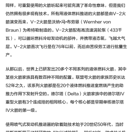
同样，可重复使用的火箭听起来可能充满了革命性意味，但是我们
仍然拥有很多现有技术。所有用液体燃料推进的火箭都是由V-2火
箭演变而来，V-2火箭是沃纳•冯•布劳恩（Wernher von
Braun）为希特勒制造的。V-2火箭配有高流速涡轮泵（433千
瓦），可以循环燃料冷却发动机的部件，并携带液态氧，飞越大气
层。V-2火箭首次飞行是在76年以前，而后由苦役劳工进行批量生
产。
从那以后，世界上已研发出20多个不同系列的液体燃料火箭，其中
某些火箭家族具有数百种不同的配置。联盟号火箭的家族历史长达
52年之久，该系列火箭都是在20个液体燃料推进室燃烧产生的助
推力作用下发射升空的。德尔塔（Delta）火箭家族中的德尔塔IV
重型火箭有3个连成排的相同核心，每个核心都是早期单核德尔塔
IV火箭的第一级。
使用喷气式发动机推进器的软着陆技术始于20世纪50年代，当时