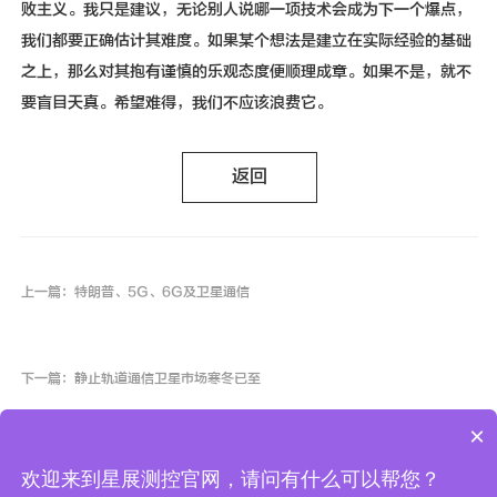
败主义。我只是建议，无论别人说哪一项技术会成为下一个爆点，
我们都要正确估计其难度。如果某个想法是建立在实际经验的基础
之上，那么对其抱有谨慎的乐观态度便顺理成章。如果不是，就不
要盲目天真。希望难得，我们不应该浪费它。
返回
上一篇：特朗普、5G、6G及卫星通信
下一篇：静止轨道通信卫星市场寒冬已至
×
欢迎来到星展测控官网，请问有什么可以帮您？
COPYRIGHT
(©)
2007-2025 星展测控科技股份有限公司
陕ICP备10000878号-3