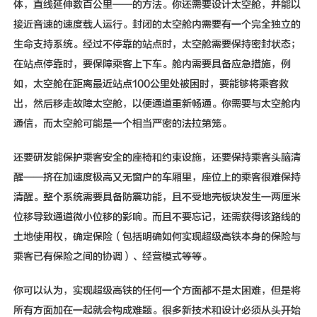
体，直线延伸数百公里——的方法。你还需要设计太空舱，并能以
接近音速的速度载人运行。封闭的太空舱内需要有一个完全独立的
生命支持系统。经过不停靠的站点时，太空舱需要保持密封状态；
在站点停靠时，要保障乘客上下车。舱内需要具备应急措施，例
如，太空舱在距离最近站点100公里处被困时，要能够将乘客救
出，然后移走故障太空舱，以便通道重新畅通。你需要与太空舱内
通信，而太空舱可能是一个相当严密的法拉第笼。
还要研发能保护乘客安全的座椅和约束设施，还要保持乘客头脑清
醒——挤在加速度极高又无窗户的车厢里，座位上的乘客很难保持
清醒。整个系统需要具备防震功能，且不受地壳板块发生一两厘米
位移导致通道微小位移的影响。而且不要忘记，还需获得该路线的
土地使用权，确定保险（包括明确如何实现超级高铁本身的保险与
乘客已有保险之间的协调）、经营模式等等。
你可以认为，实现超级高铁的任何一个方面都不是太困难，但是将
所有方面加在一起就会构成难题。很多新技术和设计必须从头开始