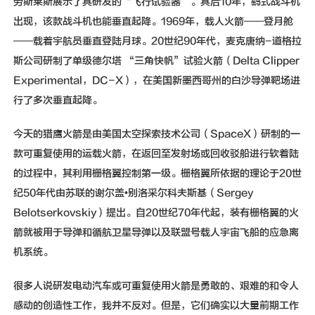
劳斯莱斯展示了其研发的“飞行试验器”。其后10年，鹞式战斗机
出现，该款战斗机也能垂直起降。1969年，载人火箭——登月舱
——载着宇航员垂直登陆月球。20世纪90年代，麦克唐纳-道格拉
斯公司研制了单级德尔塔 “三角快帆”试验火箭（Delta Clipper
Experimental，DC-X），在美国新墨西哥州的白沙导弹靶场进
行了多次垂直起降。
今天的猎鹰火箭是由美国太空探索技术公司（SpaceX）研制的一
款可重复使用的运载火箭，在返回至发射场或回收驳船进行软着陆
的过程中，其利用栅格翼控制第一级。栅格翼所依据的理论于20世
纪50年代由苏联的谢尔盖•别洛采尔科夫斯基（Sergey
Belotserkovskiy）提出。自20世纪70年代起，装有栅格翼的火
箭就被用于导弹和循航卫星导弹以及联盟号载人宇宙飞船的应急离
机系统。
很多人说研发电动汽车或可重复使用火箭是勇敢的、艰难的和令人
感动的创造性工作，我并不反对。但是，它们确实以大量前期工作