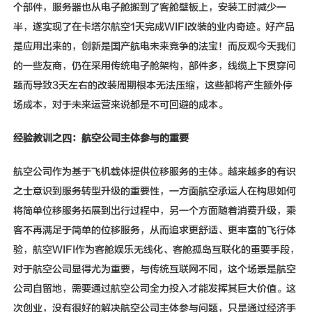
个部件，服务器也从电子舱搬到了客舱壁板上，安装工时减少一
半，遂实现了在卡塔尔航空1天完成WIFI改装的业内奇迹。好产品
是应用出来的，创新是国产航电未来竞争的法宝！而反观今天我们
的一些友商，仍在采用传统电子舱架构，部件多，线缆上下贯穿问
题而导致3天左右的改装周期根本无法压缩，这些都将产生额外停
场成本，对于未来运营来说都是不可回避的成本。
经验教训之四：航空公司主体参与的重要
航空公司作为基于飞机载体提供位移服务的主体。越来越多的有识
之士意识到服务转型升级的重要性，一方面航空承运人在构思如何
将简单位移服务拓展到出行过程中，另一个方面随着消费升级，乘
客不再满足于简单的位移服务，从而追求更舒适、更丰富的飞行体
验，航空WIFI作为客舱娱乐无线化、客舱孤岛互联化的重要手段，
对于航空公司显得尤为重要，与传统互联网不同，这个场景是航空
公司自留地，需要通过航空公司全力投入才能发挥其巨大价值。这
次创业，没有很好的解决航空公司主体参与问题，只是通过经济手