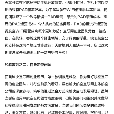
天就开始在民航局推动手机开放政策，但那个时候，飞机上可以使
用的只有PAD和笔记本，为了解决航空WIFI使用渗透率问题，我
们团队犯了一个致命错误—PAD运营，昂贵的PAD采购成本、高
昂的PAD运营成本、令人头痛的防盗问题，PAD的重资产运营使
得航空WIFI运营成功概率更加渺茫；互联网创业团队凭着一腔热
血，在机场、客舱这两个陌生领域，交了昂贵的学费，缺乏航空公
司支持在这两个地盘寸步难行；天时地利人和缺一不可，所以这次
创业注定是前进路上的一次曲折与考验！
经验教训之二：自身定位问题
回首这次互联网创业经历，第一教训就是越位，作为看好航空互联
网的创业团队，对行业前景的看好，没有解决航空互联网主体航空
公司的深度参与，简单的通过资金方式来解决启动发展问题，虽然
当时启动用户航空公司领导高度重视，但相关部门和组织并未做好
迎接航空互联网发展的各方面准备，当时我们团队更多的通过补
贴、资金方式，越俎代庖，导致机务工程部、市场部、客舱部、地