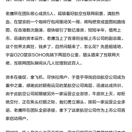
老鹰所在团队核心成员5人，超级看好航空互联网前景，满腔热
血，在望京的一个咖啡厅包间里闭关一周，将构想变成蓝图和路线
图，在香港数次路演，很快吸引了数亿港资，短短半年，借壳上
市，迅速的资本运作，老鹰当上了香港创业板上市公司的副总裁。
这个世界太疯狂，钱多了，自然问题来了，怎么花？先是租场地，
宇宙O2O望京SOHO先搞下两层办公室，猎头猎来了互联网大
佬，互联网团队瞬间从几人狂增到近百人。
资本在催促，拿飞机，尽快拉用户，于是乎寻找启动航空公司成为
重中之重，感谢此时颇有远见的某航空公司高层，迅速达成共识，
由于此航空公司前期被另外一家运营企业忽悠，牛皮吹上天，却拒
绝交付，正在焦头烂额之际，我们勇立潮头，按前一家运营企业承
诺，老鹰所在团队全部承接，拿下了这家航空公司作为上市公司首
家启动用户。