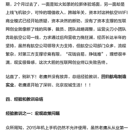
期，2个月过去了，一面是如火如荼的拉新体验场面，另一面却是
上线飞机较少，可怜的增值收入，跨越年关，资本对这种航空WIFI
商业模式已经开始质疑，资本决然的断奶，没有了资本支撑的互联
网创业就像断了线的风筝，裁员、团队战略调整，运营尖刀小团队
奔赴航空公司一线，力求通过后向营收力挽狂澜，经历长达半年的
坚持，虽然有航空公司领导大力支持，但航空公司部门众多，流程
繁杂，对第三方支撑毕竟有限，“花钱容易，挣钱难”，理想很丰
满，现实很骨感，这次大胆的互联网创业终以失败告终。
站直了，别趴下！老鹰并没有放弃，总结经验教训，
回归航电制造
实业
，老鹰遂开始了深圳、北京双城生活！！！
四
、
经验和教训总结
经验教训之一：宏观政策问题
众所周知，2015年机上手机仍然不允许使用，虽然老鹰从从业第一