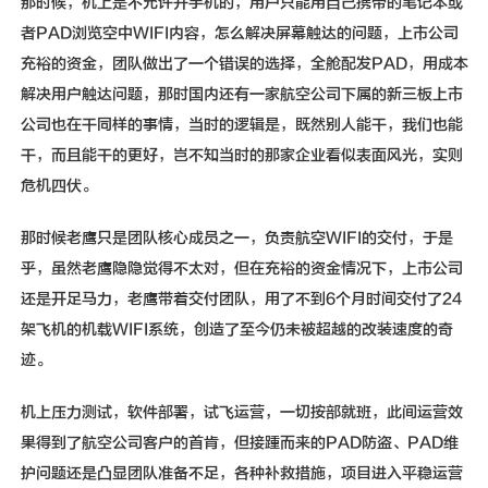
那时候，机上是不允许开手机的，用户只能用自己携带的笔记本或
者PAD浏览空中WIFI内容，怎么解决屏幕触达的问题，上市公司
充裕的资金，团队做出了一个错误的选择，全舱配发PAD，用成本
解决用户触达问题，那时国内还有一家航空公司下属的新三板上市
公司也在干同样的事情，当时的逻辑是，既然别人能干，我们也能
干，而且能干的更好，岂不知当时的那家企业看似表面风光，实则
危机四伏。
那时候老鹰只是团队核心成员之一，负责航空WIFI的交付，于是
乎，虽然老鹰隐隐觉得不太对，但在充裕的资金情况下，上市公司
还是开足马力，老鹰带着交付团队，用了不到6个月时间交付了24
架飞机的机载WIFI系统，创造了至今仍未被超越的改装速度的奇
迹。
机上压力测试，软件部署，试飞运营，一切按部就班，此间运营效
果得到了航空公司客户的首肯，但接踵而来的PAD防盗、PAD维
护问题还是凸显团队准备不足，各种补救措施，项目进入平稳运营