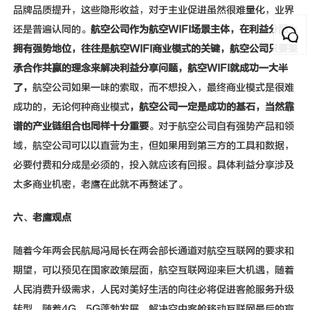
品牌品质提升，这些隐形收益，对于主业促进虽然很难量化，业界
还是普遍认同的。
航空公司作为航空
WIFI
场景主体，在利益分配上
拥有强势地位，往往是航空
WIFI
商业模式的关键，航空公司只要秉
承合作共赢的理念来解决利益分享问题，航空
WIFI
就成功一大半
了，
航空公司如果一味的索取，而不想投入，最终商业模式是很难
成功的，无论何种商业模式
，航空公司一定是成功的基石，当然靠
谱的产业链组合也同样十分重要
。对于航空公司自有强势产品和领
域，航空公司可以以直营为主，但如果用到第三方的工具和数据，
必要付费和分成是必须的，投入就应该有回报。具体利益分享涉及
太多商业机密，老鹰在此就不再赘述了。
六
、
老鹰观点
随着今年两会民航局冯局长在两会部长通道对航空互联网的要求和
期望，可以预见在国家政策层面，航空互联网迎来巨大机遇，随着
人民消费升级需求，人民对美好生活的向往必将促进客舱服务升级
转型，随着4G、5G蓬勃发展，解决空中客舱移动互联网最后的盲