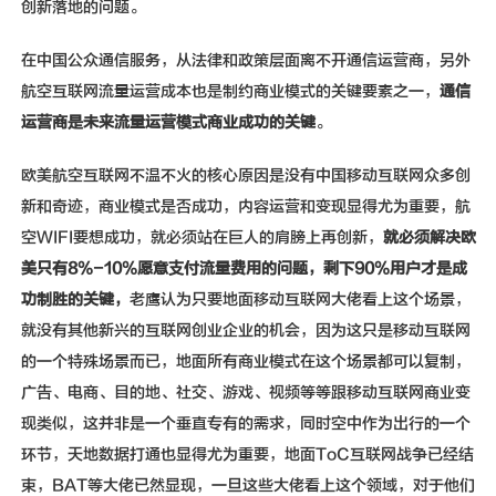
创新落地的问题。
在中国公众通信服务，从法律和政策层面离不开通信运营商，另外
航空互联网流量运营成本也是制约商业模式的关键要素之一，
通信
运营商是未来流量运营模式商业成功的关键
。
欧美航空互联网不温不火的核心原因是没有中国移动互联网众多创
新和奇迹，商业模式是否成功，内容运营和变现显得尤为重要，航
空WIFI要想成功，就必须站在巨人的肩膀上再创新，
就必须解决欧
美只有
8%-10%
愿意支付流量费用的问题，剩下
90%
用户才是成
功制胜的关键，
老鹰认为只要地面移动互联网大佬看上这个场景，
就没有其他新兴的互联网创业企业的机会，因为这只是移动互联网
的一个特殊场景而已，地面所有商业模式在这个场景都可以复制，
广告、电商、目的地、社交、游戏、视频等等跟移动互联网商业变
现类似，这并非是一个垂直专有的需求，同时空中作为出行的一个
环节，天地数据打通也显得尤为重要，地面ToC互联网战争已经结
束，BAT等大佬已然显现，一旦这些大佬看上这个领域，对于他们