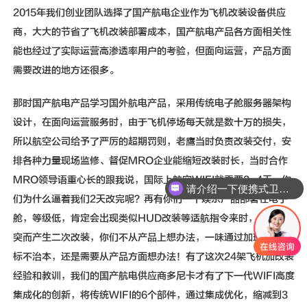
2015年我们创业团队选择了国产航电企业作为飞机改装设备供应
商，大大的节省了飞机改装部署成本，国产航电产品各方面相关性
能也经过了实际运营高渗透率用户的考验，但面向运营，产品方面
需要改进的地方还很多。
那时国产航电产品学习国外航电产品，采用传统电子舱服务器架构
设计，在面向运营服务时，由于飞机停场每天就是数十万的损失，
所以航空公司给予了严厉的超期罚则，老鹰当时负责改装交付，安
排各种力量现场监修、督促MRO企业能缩短改装时长，当时合作
请介绍一下便携式卫星通信设备
MRO领导语重心长的跟我说，国际上航空WIFI就需要3-4天，你
想了解一下T600EX—0.6m ku波段宽频动中通天线
们为什么逼着我们2天改完呢？再有你们一个娱乐产品部署在电子
舱，等级低，肯定会出现类似HUD改装等适航指令来时，位置冲
突而产生二次改装，你们不从产品上想办法，一味通过加班加点治
标不治本，还是需要从产品方面想办法！有了这次24架飞机加改装
经验和教训，我们的国产航电供应商多尼卡才有了下一代WIFI高度
集成化的创新，将传统WIFI的6个部件，通过集成优化，缩减到3