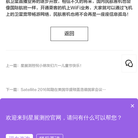
航卫星直播业务的逐步开放，相信不久的将来，国内民航客机也会
像国际航班一样，开通乘客的机上WiFi业务，大家就可以通过飞机
上的卫星宽带畅游网络，民航客机也将不会再是一座座信息孤岛！
返回
上一篇：星展测控祝小朋友们六一儿童节快乐！
下一篇：Satellite 2016如期在美国华盛顿盖洛德国家会议中心召开
×
欢迎来到星展测控官网，请问有什么可以帮您？
COPYRIGHT
(©)
2007-2025 星展测控科技股份有限公司
陕ICP备10000878号-3
版权所有