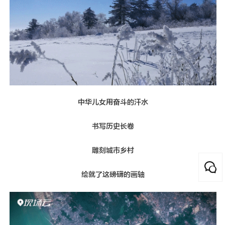
中华儿女用奋斗的汗水
书写历史长卷
雕刻城市乡村
绘就了这磅礴的画轴