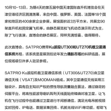
新闻动态
10月10-13日，为期4天的第五届中国天津国际直升机博览会在天
联系我们
津空港经济区圆满落幕，来自中国、俄罗斯、美国、法国等18个国
家和地区的400余家企业参展。展馆面积近3万平方米，共展出90
架直升机和固定翼飞机等。由静态展览和飞机动态演示形式为主，
除了飞行表演，直博会的静态展区，同样充满惊喜、值得期待。
此次直博会，SATPRO携带
Ku波段UT300和UT270机载卫星通
信系统
亮相，该系统是星展测控近年发力
通航市场
的科研结晶，展
位现场吸引许多人驻足参观。
SATPRO Ku波段机载卫星通信系统（UT300&UT270)由卫星
通信天线（VSAT)及MODMAN组成。其中卫星通信天线采用三
轴设计，具有自主知识产权的惯性导航测量融合算法，通过稳定的
伺服平台，将高性能波导喇叭阵列天线面始终精确对准卫星，让飞
机在飞行过程中也能通过卫星进行不间断通信，满足光电吊舱视频
实时回传、IP电话、数据采集回传、机舱无线WiFi等功能，帮助飞