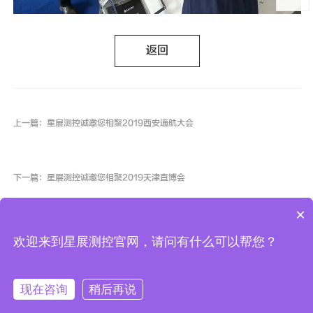
返回
上一篇：星展测控诚邀您相聚2019西安通航大会
下一篇：星展测控诚邀您相聚2019天津直博会
×
欢迎来到星展测控官网，请问有什么可以帮您？
COPYRIGHT
(©)
2007-2025 星展测控科技股份有限公司
陕ICP备10000878号-3
版权所有
现在咨询
稍后再说
拨打电话
陕公网安备 61019102000454号