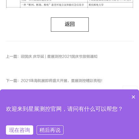
返回
上一篇：迎国庆 庆华诞 | 星展测控2021国庆节放假通知
下一篇：2021珠海航展即将盛大开展，星展测控精彩亮相！
×
欢迎来到星展测控官网，请问有什么可以帮您？
COPYRIGHT
(©)
2007-2025 星展测控科技股份有限公司
陕ICP备10000878号-3
版权所有
现在咨询
稍后再说
拨打电话
陕公网安备 61019102000454号