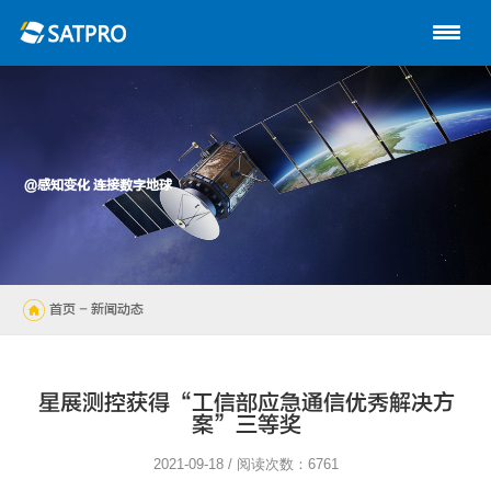
首页
关于星展
动中通系列
@感知变化 连接数字地球
路由器
陆地自动站
首页
- 新闻动态
无人机
解决方案
星展测控获得“工信部应急通信优秀解决方
案”三等奖
技术支持
2021-09-18 / 阅读次数：6761