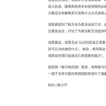
送入轨道。随着风投资本在疫情期间从
大楼还没有解释其可采取什么方式来阻
汤普森提到了航天采办委员会的工作。由国会新设立的这一机构成员包括国防部、美国空军和天军以及情报部门的高层领导。该委员会最近几周召开了几
次紧急会议，讨论了为商业航天业提供
汤普森说，该委员会“认识到其真正需要迅速开展的工作是考虑这种病毒对商业航天业、对商业和国家安全行业那些规模较小的航天公司构成的威胁以及
其可以为此做些什么”。他说，将同国
域里提供我们知道自己将需要的能力”。
据英国《每日电讯报》报道，有两家与中国政府有关联的机构提交了收购一网部分资产的建议书。该报还报道说，一网已就意在帮助避开中方收购的一项
一揽子支持方案同美国国防部进行了接
转自 | 航小宇