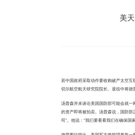
美
若中国政府采取动作要收购破产太空互联网公司一网的资产，美国天军是否会做些什么来加以阻止？美国天军副司令汤普森中将5月12日在与空军协会米
切尔航空航天研究院院长、退役中将德
汤普森并未谈论美国国防部可能会就一网采取什么具体行动。在3月27日申请破产、酿成航天业遭受COVID-19疫情财务冲击的一个标志性事件后，一网
的资产即将被拍卖。汤普森说，国防部
司”。他说：“我们要看看我们在确保国
德普图拉指出，美国军方曾指望着靠一网来在北极提供星基宽带通信，而中国也打算增加其在北极地区的影响力。倒闭前，一网已把74颗高速宽带卫星