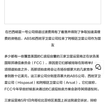
在巴西明星一号公司频谱过渡费用有了着落并得到了争取加速清理
费的资格后，ABS和西班牙卫星公司拉来了阿根廷卫星公司作为盟
友
多少都有一些覆盖美国的C波段容量的三家卫星运营商正在状告美
国联邦通信委员会（FCC），原因是它们都被排除在即将举办的一
项频谱拍卖之外，而那项拍卖将会让市场份额更大的几家竞争对手
拿到数十亿美元。这三家公司分别是百慕大的ABS公司、西班牙卫
星公司（Hispasat）和阿根廷卫星公司（Arsat）。它们宣称，
FCC今年早些时候表决通过的C波段拍卖方案会剥夺其频谱权利。
三家运营商5月1日向哥伦比亚特区美国上诉法院递交诉状，辩称