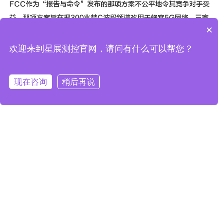
FCC作为“报告与命令”发布的那项方案不公平地令其竞争对手受
益。那项方案旨在把300兆赫C波段频谱改用于蜂窝5G网络。三家
×
公司在诉状中请求法院全面撤销那项“报告与命令”，并向它们提
供“公平而适当”的额外救济。
欢迎来到星展测控官网，请问有什么可以帮您？
FCC2月28日表决通过的方案涉及国际通信卫星公司、SES、欧
现在咨询
稍后再说
卫通、电信卫星公司和巴西电信明星一号公司（Embratel Star
拨打电话
One）的频谱转移安置费用。FCC称，那5家运营商证明了自己在
美拥有现时的C波段用户，故有资格得到估计总共为52亿美元的基
本清理费用，且还能通过比2025年的最后期限提早两年把C波段用
户（通常是广播机构）移出将被拍卖的300兆赫频谱而得到总共97
亿美元的“加速清理费”。全加起来，C波段拍卖将让这5家运营
商有机会拿到150亿美元，其中国际通信卫星公司和SES作为全球
最大的两家商业通信卫星运营商将获得的份额最大。
巴西电信明星一号公司在美国C波段市场上只占很小的份额。它原
本是眼下正在起诉FCC的“小卫星运营商”群体的一员，但在