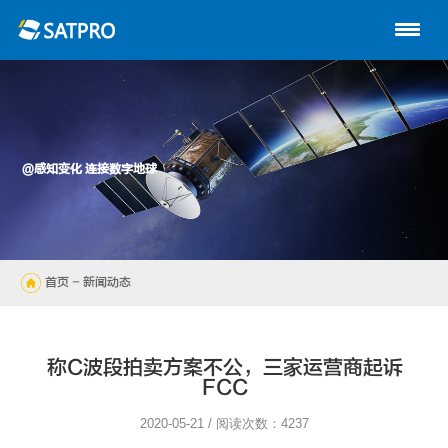
首页
关于星展
动中通系列
@感知变化 连接数字地球
路由器
陆地自动站
首页
- 新闻动态
无人机
解决方案
称C波段拍卖方案不公，三家运营商起诉
FCC
技术支持
2020-05-21 / 阅读次数：4237